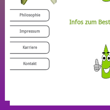
Philosophie
Infos zum Best
Wir bieten jedem einze
Impressum
unser Bestellsystem i
Vereinbarung über Ess
Den Eltern werden bar
Karriere
angeboten. In der Rege
Monats das für den vo
Kontakt
vom Konto des Vertrags
oder in Rechnung gestel
Bis dahin erfolgte Abb
vorangegangenen Mona
verrechnet.
Als besondere Service-
automatische monatlich
Sollte die Vorbestell