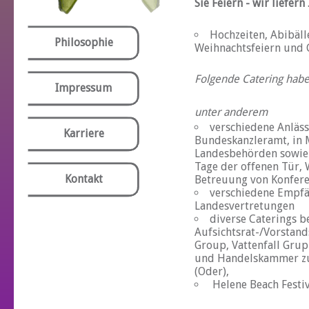
Sie Feiern - wir liefern
Hochzeiten, Abibälle
Philosophie
Weihnachtsfeiern und 
Folgende Catering haben
Impressum
unter anderem
verschiedene Anläs
Karriere
Bundeskanzleramt, in 
Landesbehörden sowie 
Tage der offenen Tür,
Kontakt
Betreuung von Konferen
verschiedene Empfä
Landesvertretungen
diverse Caterings b
Aufsichtsrat-/Vorstand
Group, Vattenfall Grup
und Handelskammer zu
(Oder),
Helene Beach Festi